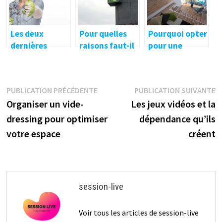
Les deux
Pour quelles
Pourquoi opter
dernières
raisons faut-il
pour une
étapes dans un
installer des
mezzanine ?
projet de
baies vitrées
construction
chez soi ?
Navigation
Publication
P
PUBLICATION PRÉCÉDENTE
PUBLICATION SUIVANTE
précédente :
s
Organiser un vide-
Les jeux vidéos et la
de
dressing pour optimiser
dépendance qu’ils
l’article
votre espace
créent
session-live
Voir tous les articles de session-live