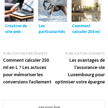
savoir
Creation de
Les
Comment
site web :
particularités
calculer 250 ml
pourquoi faire
et exigences du
en L ? Les
appel a un
husky sibérien :
astuces pour
professionnel ?
un compagnon
mémoriser les
Navigation
Publication
P
PUBLICATION PRÉCÉDENTE
PUBLICATION SUIVANTE
aux origines
conversions
précédente :
s
Comment calculer 250
Les avantages de
ancestrales
facilement
de
ml en L ? Les astuces
l’assurance-vie
l’article
pour mémoriser les
Luxembourg pour
conversions facilement
optimiser votre épargne
session-live