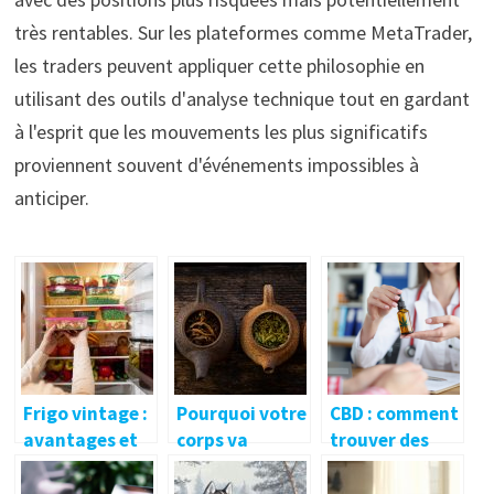
très rentables. Sur les plateformes comme MetaTrader,
les traders peuvent appliquer cette philosophie en
utilisant des outils d'analyse technique tout en gardant
à l'esprit que les mouvements les plus significatifs
proviennent souvent d'événements impossibles à
anticiper.
Frigo vintage :
Pourquoi votre
CBD : comment
avantages et
corps va
trouver des
inconvénients,
adorer le the
produits de
pour vous faire
Matcha
haute qualite ?