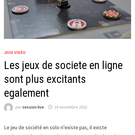
JEUX VIDÉO
Les jeux de societe en ligne
sont plus excitants
egalement
par
session-live
18 novembre 2021
Le jeu de société en solo n’existe pas, il existe