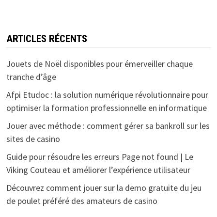
ARTICLES RÉCENTS
Jouets de Noël disponibles pour émerveiller chaque
tranche d’âge
Afpi Etudoc : la solution numérique révolutionnaire pour
optimiser la formation professionnelle en informatique
Jouer avec méthode : comment gérer sa bankroll sur les
sites de casino
Guide pour résoudre les erreurs Page not found | Le
Viking Couteau et améliorer l’expérience utilisateur
Découvrez comment jouer sur la demo gratuite du jeu
de poulet préféré des amateurs de casino