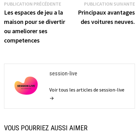
Navigation
Publication
P
PUBLICATION PRÉCÉDENTE
PUBLICATION SUIVANTE
précédente :
s
Les espaces de jeu a la
Principaux avantages
de
maison pour se divertir
des voitures neuves.
l’article
ou ameliorer ses
competences
session-live
Voir tous les articles de session-live
→
VOUS POURRIEZ AUSSI AIMER