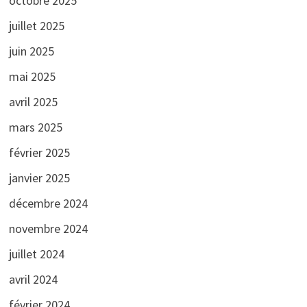
octobre 2025
juillet 2025
juin 2025
mai 2025
avril 2025
mars 2025
février 2025
janvier 2025
décembre 2024
novembre 2024
juillet 2024
avril 2024
février 2024