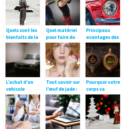
multiple
comment y
fonction pour
arriver ?
une belle
habitation
Quels sont les
Quel matériel
Principaux
bienfaits de la
pour faire du
avantages des
pêche ?
crossfit ?
voitures
neuves.
L’achat d’un
Tout savoir sur
Pourquoi votre
vehicule
l’œuf de jade :
corps va
d’occasion
caracteristiqu
adorer le the
seduit
es, utilisations
Matcha
et bienfaits