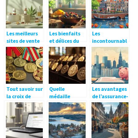
mode ?
en ligne
pour garantir
responsables
une
hydratation
saine et
ludique
Les meilleurs
Les bienfaits
Les
sites de vente
et délices du
incontournabl
en ligne pour
muesli au
es
acheter du CBD
chocolat pour
d’Amsterdam :
: sélection et
un petit-
monuments,
conseils
déjeuner
musées et
équilibré
activités
Tout savoir sur
Quelle
Les avantages
la croix de
médaille
de l’assurance-
guerre 39-45 et
miraculeuse
vie
son
choisir pour un
Luxembourg
importance
baptême ?
pour optimiser
historique
votre épargne