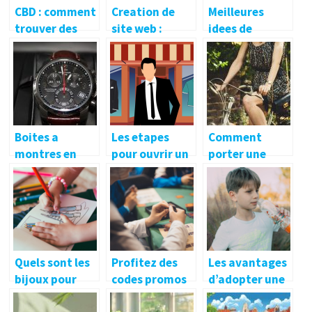
CBD : comment
Creation de
Meilleures
trouver des
site web :
idees de
produits de
pourquoi faire
cadeaux de
haute qualite ?
appel a un
Noel pour tous
professionnel ?
Boites a
Les etapes
Comment
montres en
pour ouvrir un
porter une
bois: les
magasin
robe de style
avantages et
boheme en
inconvenients
toute occasion
de differents
?
types de bois
Quels sont les
Profitez des
Les avantages
bijoux pour
codes promos
d’adopter une
enfants a la
sur les casinos
gourde enfant