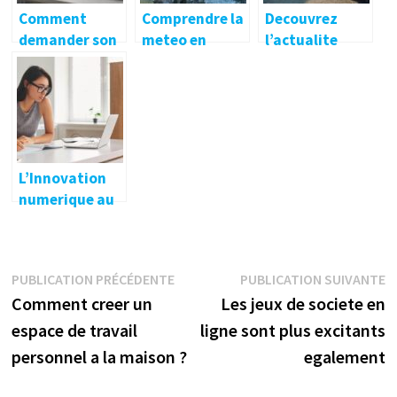
Comment
Comprendre la
Decouvrez
demander son
meteo en
l’actualite
acte de
Suede a
locale de
naissance en
travers ses
Strasbourg au
ligne
records : un
quotidien
facilement et
voyage dans
rapidement
les donnees
exceptionnelle
L’Innovation
s
numerique au
service de
l’apprentissag
e
Navigation
Publication
P
PUBLICATION PRÉCÉDENTE
PUBLICATION SUIVANTE
précédente :
s
Comment creer un
Les jeux de societe en
de
espace de travail
ligne sont plus excitants
l’article
personnel a la maison ?
egalement