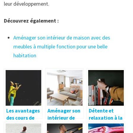
leur développement.
Découvrez également :
Aménager son intérieur de maison avec des
meubles à multiple fonction pour une belle
habitation
Les avantages
Aménager son
Détente et
des cours de
intérieur de
relaxation à la
chant
maison avec
maison après
professionnels
des meubles à
le boulot :