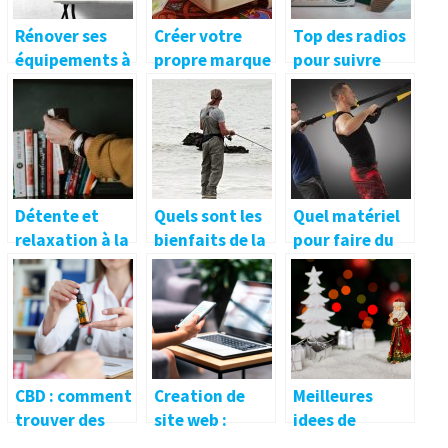
Rénover ses
Créer votre
Top des radios
équipements à
propre marque
pour suivre
domicile
de lingerie à la
toute
maison
l’actualité du
monde
Détente et
Quels sont les
Quel matériel
relaxation à la
bienfaits de la
pour faire du
maison après
pêche ?
crossfit ?
le boulot :
comment y
arriver ?
CBD : comment
Creation de
Meilleures
trouver des
site web :
idees de
produits de
pourquoi faire
cadeaux de