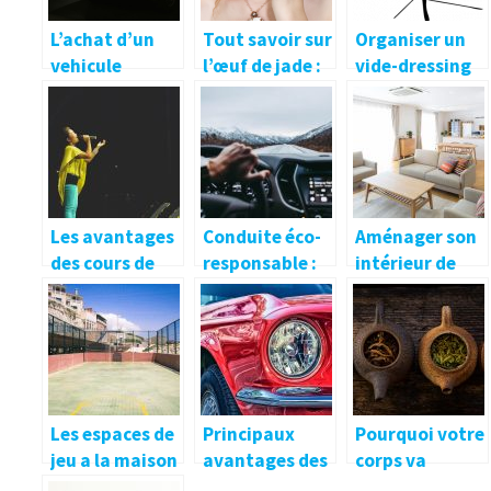
L’achat d’un
Tout savoir sur
Organiser un
vehicule
l’œuf de jade :
vide-dressing
d’occasion
caracteristiqu
pour optimiser
seduit
es, utilisations
votre espace
et bienfaits
Les avantages
Conduite éco-
Aménager son
des cours de
responsable :
intérieur de
chant
la prévoyance
maison avec
professionnels
par la
des meubles à
formation et
multiple
l’information
fonction pour
une belle
habitation
Les espaces de
Principaux
Pourquoi votre
jeu a la maison
avantages des
corps va
pour se divertir
voitures
adorer le the