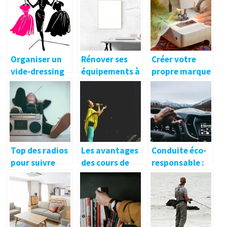
seduit
es, utilisations
avantages et
et bienfaits
inconvenients
de differents
types de bois
Organiser un
Rénover ses
Créer votre
vide-dressing
équipements à
propre marque
pour optimiser
domicile
de lingerie à la
votre espace
maison
Top des radios
Les avantages
Conduite éco-
pour suivre
des cours de
responsable :
toute
chant
la prévoyance
l’actualité du
professionnels
par la
monde
formation et
l’information