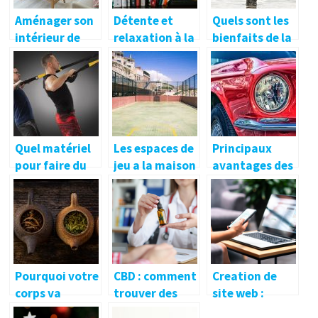
Aménager son
Détente et
Quels sont les
intérieur de
relaxation à la
bienfaits de la
maison avec
maison après
pêche ?
des meubles à
le boulot :
multiple
comment y
fonction pour
arriver ?
une belle
habitation
Quel matériel
Les espaces de
Principaux
pour faire du
jeu a la maison
avantages des
crossfit ?
pour se divertir
voitures
ou ameliorer
neuves.
ses
competences
Pourquoi votre
CBD : comment
Creation de
corps va
trouver des
site web :
adorer le the
produits de
pourquoi faire