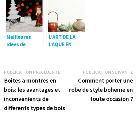
Matcha
haute qualite ?
appel a un
professionnel ?
Meilleures
L’ART DE LA
idees de
LAQUE EN
cadeaux de
CHINE DEPUIS
Noel pour tous
L’ANTIQUITE
Navigation
Publication
P
PUBLICATION PRÉCÉDENTE
PUBLICATION SUIVANTE
précédente :
s
Boites a montres en
Comment porter une
de
bois: les avantages et
robe de style boheme en
l’article
inconvenients de
toute occasion ?
differents types de bois