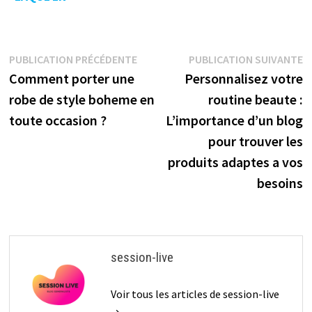
CHINE DEPUIS
L’ANTIQUITE
Navigation
Publication
P
PUBLICATION PRÉCÉDENTE
PUBLICATION SUIVANTE
précédente :
s
Comment porter une
Personnalisez votre
de
robe de style boheme en
routine beaute :
l’article
toute occasion ?
L’importance d’un blog
pour trouver les
produits adaptes a vos
besoins
session-live
Voir tous les articles de session-live