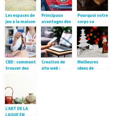
Les espaces de
Principaux
Pourquoi votre
jeu a la maison
avantages des
corps va
pour se divertir
voitures
adorer le the
ou ameliorer
neuves.
Matcha
ses
competences
CBD : comment
Creation de
Meilleures
trouver des
site web :
idees de
produits de
pourquoi faire
cadeaux de
haute qualite ?
appel a un
Noel pour tous
professionnel ?
L’ART DE LA
LAQUE EN