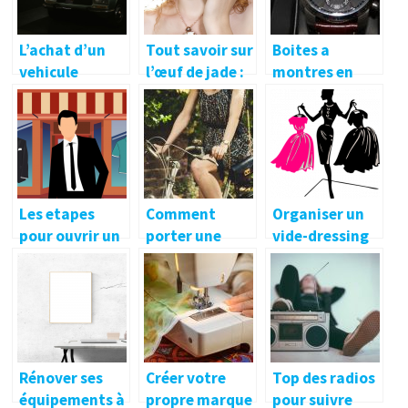
L’achat d’un
Tout savoir sur
Boites a
vehicule
l’œuf de jade :
montres en
d’occasion
caracteristiqu
bois: les
seduit
es, utilisations
avantages et
et bienfaits
inconvenients
de differents
types de bois
Les etapes
Comment
Organiser un
pour ouvrir un
porter une
vide-dressing
magasin
robe de style
pour optimiser
boheme en
votre espace
toute occasion
?
Rénover ses
Créer votre
Top des radios
équipements à
propre marque
pour suivre