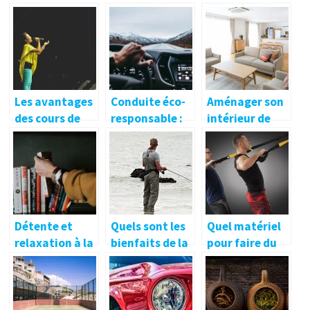
domicile
de lingerie à la
toute
maison
l’actualité du
monde
Les avantages
Conduite éco-
Aménager son
des cours de
responsable :
intérieur de
chant
la prévoyance
maison avec
professionnels
par la
des meubles à
formation et
multiple
l’information
fonction pour
une belle
habitation
Détente et
Quels sont les
Quel matériel
relaxation à la
bienfaits de la
pour faire du
maison après
pêche ?
crossfit ?
le boulot :
comment y
arriver ?