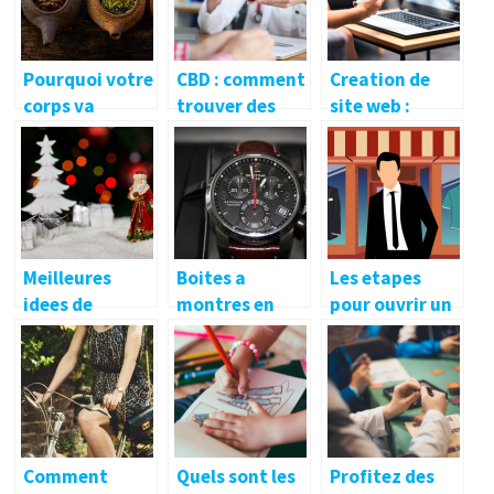
Pourquoi votre
CBD : comment
Creation de
corps va
trouver des
site web :
adorer le the
produits de
pourquoi faire
Matcha
haute qualite ?
appel a un
professionnel ?
Meilleures
Boites a
Les etapes
idees de
montres en
pour ouvrir un
cadeaux de
bois: les
magasin
Noel pour tous
avantages et
inconvenients
de differents
types de bois
Comment
Quels sont les
Profitez des