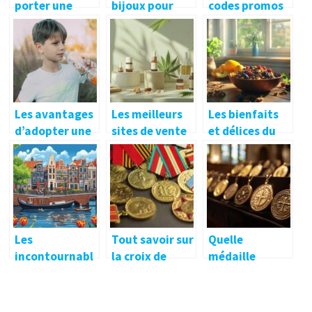
porter une
bijoux pour
codes promos
robe de style
enfants a la
sur les casinos
boheme en
mode ?
en ligne
toute occasion
responsables
?
Les avantages
Les meilleurs
Les bienfaits
d’adopter une
sites de vente
et délices du
gourde enfant
en ligne pour
muesli au
pour garantir
acheter du CBD
chocolat pour
une
: sélection et
un petit-
hydratation
conseils
déjeuner
saine et
équilibré
ludique
Les
Tout savoir sur
Quelle
incontournabl
la croix de
médaille
es
guerre 39-45 et
miraculeuse
d’Amsterdam :
son
choisir pour un
monuments,
importance
baptême ?