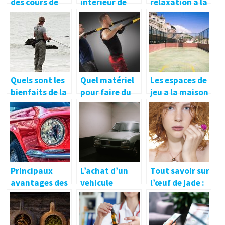
des cours de
intérieur de
relaxation à la
chant
maison avec
maison après
professionnels
des meubles à
le boulot :
multiple
comment y
fonction pour
arriver ?
une belle
habitation
Quels sont les
Quel matériel
Les espaces de
bienfaits de la
pour faire du
jeu a la maison
pêche ?
crossfit ?
pour se divertir
ou ameliorer
ses
competences
Principaux
L’achat d’un
Tout savoir sur
avantages des
vehicule
l’œuf de jade :
voitures
d’occasion
caracteristiqu
neuves.
seduit
es, utilisations
et bienfaits