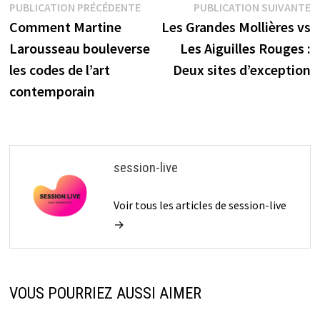
Navigation
Publication
P
PUBLICATION PRÉCÉDENTE
PUBLICATION SUIVANTE
musées et
historique
précédente :
s
Comment Martine
Les Grandes Mollières vs
activités
de
Larousseau bouleverse
Les Aiguilles Rouges :
l’article
les codes de l’art
Deux sites d’exception
contemporain
session-live
Voir tous les articles de session-live
→
VOUS POURRIEZ AUSSI AIMER